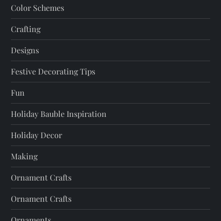
Color Schemes
i
Crafting
o
Designs
n
Festive Decorating Tips
Fun
Holiday Bauble Inspiration
Holiday Decor
Making
Ornament Crafts
Ornament Crafts
Ornaments