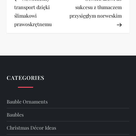
o
transport dzięki
sukcesu z tłumaczem
ślimakowi
przysięgłym norweskim
s
prawoskrętnemu
t
n
a
v
CATEGORIES
i
Bauble Ornaments
g
Baubles
a
Christmas Décor Ideas
t