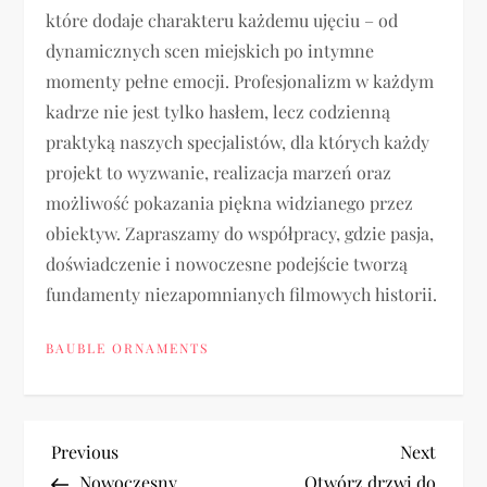
które dodaje charakteru każdemu ujęciu – od
dynamicznych scen miejskich po intymne
momenty pełne emocji. Profesjonalizm w każdym
kadrze nie jest tylko hasłem, lecz codzienną
praktyką naszych specjalistów, dla których każdy
projekt to wyzwanie, realizacja marzeń oraz
możliwość pokazania piękna widzianego przez
obiektyw. Zapraszamy do współpracy, gdzie pasja,
doświadczenie i nowoczesne podejście tworzą
fundamenty niezapomnianych filmowych historii.
BAUBLE ORNAMENTS
P
Previous
Next
Previous
Next
Post
Post
Nowoczesny
Otwórz drzwi do