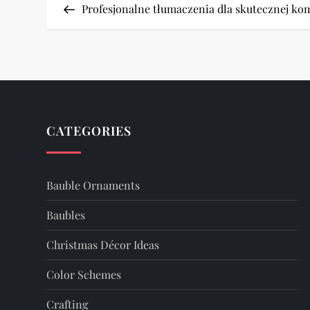
Post
Profesjonalne tłumaczenia dla skutecznej kom
o
s
t
n
CATEGORIES
a
v
Bauble Ornaments
i
Baubles
Christmas Décor Ideas
g
Color Schemes
a
Crafting