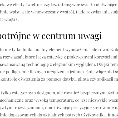
ciekawe efekty świetlne, czy też intensywne światło ułatwiają
jnie wpisują się w nowoczesny wystrój, takie rozwiązania staj
at wnętrz.
potrójne w centrum uwagi
o nie tylko funkcjonalny element wyposażenia, ale również d
rozwiązań, które łączą estetykę z praktycznymi korzyściami, 
zaawansowaną technologię z eleganckim wyglądem. Dzięki tem
ne podłączenie licznych urządzeń, a jednocześnie włączniki ś
kontrolę oświetlenia za pomocą dotyku, pilota czy aplikacji m
ie tylko estetycznym designem, ale również bezpiecznym uży
mechaniczne oraz wysoką temperaturę, co jest niezwykle waż
 z tymi rozwiązaniami, umożliwiając precyzyjne sterowanie na
lnie dopasowanych do aktualnych potrzeb użytkownika. Innow