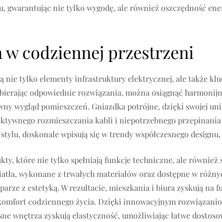
u, gwarantując nie tylko wygodę, ale również oszczędność en
 w codziennej przestrzeni
 nie tylko elementy infrastruktury elektrycznej, ale także kl
ierając odpowiednie rozwiązania, można osiągnąć harmonijne 
wny wygląd pomieszczeń. Gniazdka potrójne, dzięki swojej uni
ktywnego rozmieszczania kabli i niepotrzebnego przepinania 
stylu, doskonale wpisują się w trendy współczesnego designu
ukty, które nie tylko spełniają funkcje techniczne, ale równie
wiatła, wykonane z trwałych materiałów oraz dostępne w różny
parze z estetyką. W rezultacie, mieszkania i biura zyskują na f
 komfort codziennego życia. Dzięki innowacyjnym rozwiązanio
e wnętrza zyskują elastyczność, umożliwiając łatwe dostosow